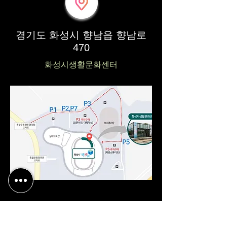
경기도 화성시 향남읍 향남로
470
화성시생활문화센터
Studio
39-17, Goyang-daero 1940beon-gil,